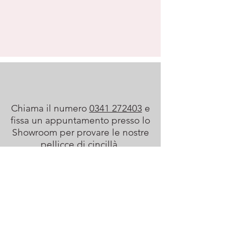
Chiama il numero
0341 272403
e
fissa un appuntamento presso lo
Showroom per provare le nostre
pellicce di cincillà.
Share
Showroom Pellicceria Galli - Via Bovara n° 9
23900 Lecco (Zona ZTL)
+39 0341 272403 | +39 335 8392672 |
info@galli-srl.com